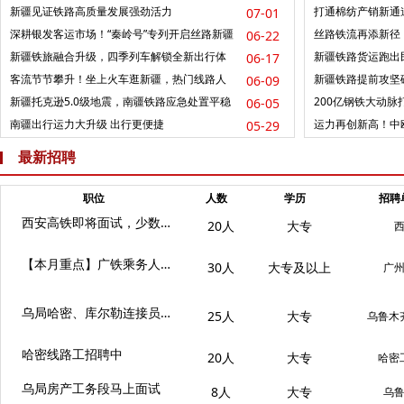
疆旅途大幅省时
新疆双口岸班列运行
新疆见证铁路高质量发展强劲活力
打通棉纺产销新通
07-01
快速货运班列
深耕银发客运市场！“秦岭号”专列开启丝路新疆
丝路铁流再添新径
06-22
慢游新范式
列顺利首发
新疆铁旅融合升级，四季列车解锁全新出行体
新疆铁路货运跑出
06-17
验
客流节节攀升！坐上火车逛新疆，热门线路人
新疆铁路提前攻坚
06-09
气拉满
源保供
新疆托克逊5.0级地震，南疆铁路应急处置平稳
200亿钢铁大动
06-05
有序
南疆出行运力大升级 出行更便捷
运力再创新高！中欧
05-29
列
最新招聘
职位
人数
学历
招聘
西安高铁即将面试，少数民族还有名额
20人
大专
【本月重点】广铁乘务人员招聘中
30人
大专及以上
广
乌局哈密、库尔勒连接员招聘开始
25人
大专
乌鲁木
哈密线路工招聘中
20人
大专
哈密
乌局房产工务段马上面试
8人
大专
乌