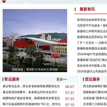
最新资讯
铁局启动金秋助学活动
戈壁坚守不负使命！致
新疆双口岸班列高位运
新疆铁路运营里程达 95
7 月 1 日北京 — 
新藏铁路新疆段全速建设
2026年端午节放假通知
新疆铁路“流动巴扎”跑
多款特色专列密集上线
西延高铁：重塑时空坐标的交通动脉
2026首趟天山号旅游
客运服务
货运服务
更多>>
暑运客流走高，西北多省铁路密集调图优化出
西北铁路路网扩建
08-07
行体验
键节点
暑运客流持续攀升，多条客运列车优化开行
新疆铁路打通内外
07-31
南疆铁路扩能改造落地，新疆铁路夯实客货运
全国首趟 “疆果外
07-23
输底盘
喀什往返成都西列车换级特快 T62 次，跨甘出
京津冀三大枢纽直
07-10