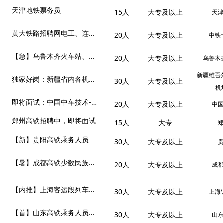
天津地铁票务员
15人
大专及以上
天
黄大铁路招聘网电工、连结员、线路工岗位
20人
大专及以上
中铁
【急】乌鲁木齐火车站、吐鲁番火车站招聘客运员
20人
大专及以上
乌鲁木
新疆维吾
独家好岗：新疆省内各机场安检员招聘中
30人
大专及以上
机
即将面试：中国中车技术-就近安排
20人
大专及以上
中
郑州高铁招聘中，即将面试
15人
大专
【新】贵阳高铁乘务人员
30人
大专及以上
【暑】成都高铁少数民族招聘
20人
大专及以上
成
【内推】上海客运段列车乘务员
30人
大专及以上
上海
【首】山东高铁乘务人员26年首招开启
30人
大专及以上
山