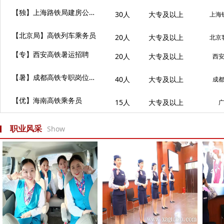
【独】上海路铁‬局建房‬公寓段招聘
30人
大专及以上
上海
【北京局】高铁列车乘务员
20人
大专及以上
北京
【专】西安高铁暑运招聘
20人
大专及以上
西
【暑】成都高铁专职岗位招聘中
40人
大专及以上
成
【优】海南高铁乘务员
15人
大专及以上
职业风采
Show